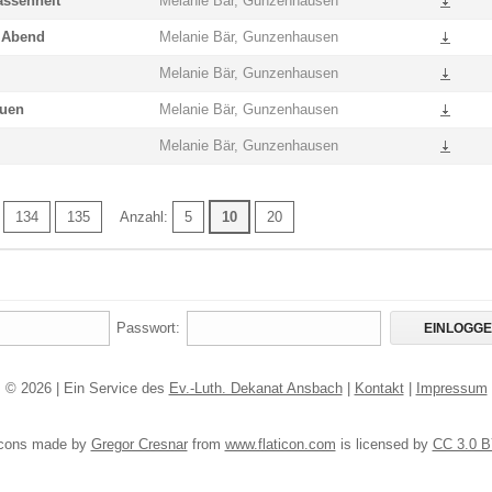
assenheit
Melanie Bär, Gunzenhausen
m Abend
Melanie Bär, Gunzenhausen
Melanie Bär, Gunzenhausen
auen
Melanie Bär, Gunzenhausen
Melanie Bär, Gunzenhausen
134
135
Anzahl:
5
10
20
Passwort:
© 2026 | Ein Service des
Ev.-Luth. Dekanat Ansbach
|
Kontakt
|
Impressum
cons made by
Gregor Cresnar
from
www.flaticon.com
is licensed by
CC 3.0 